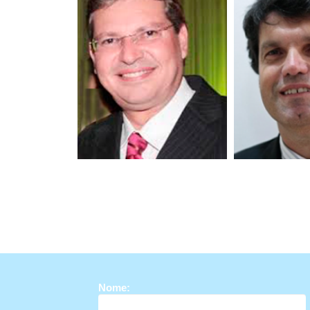
José Peixoto Ferrão Junior
Tarley Barr
Bar
Nome: