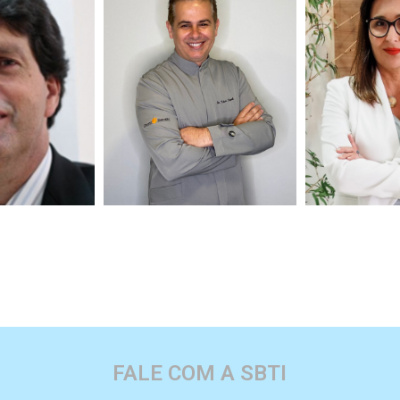
os Pessoa de
Flávio Luposeli
Cynthia de 
ros
Slide Content
Slide 
FALE COM A SBTI