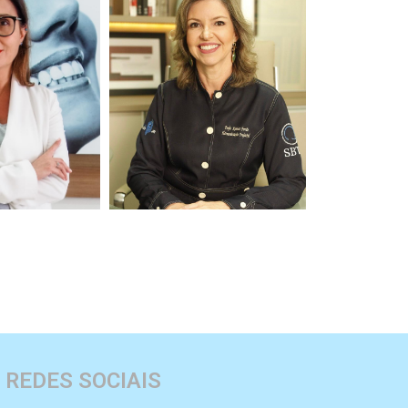
Souza Cardoso
Karina Ferrão
Content
Slide Content
REDES SOCIAIS