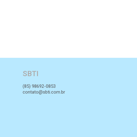
SBTI
(85) 98692-0853
contato@sbti.com.br