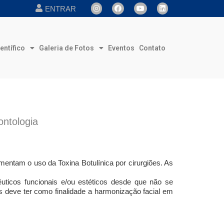
ENTRAR
entífico
Galeria de Fotos
Eventos
Contato
ontologia
mentam o uso da Toxina Botulínica por cirurgiões. As
pêuticos funcionais e/ou estéticos desde que não se
s deve ter como finalidade a harmonização facial em