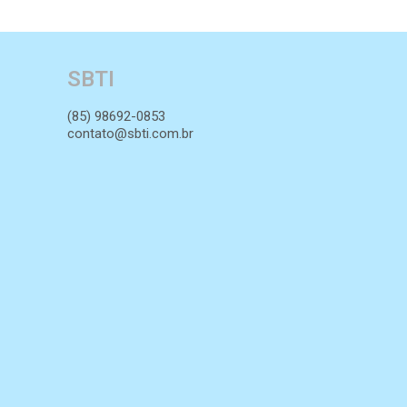
SBTI
(85) 98692-0853
contato@sbti.com.br